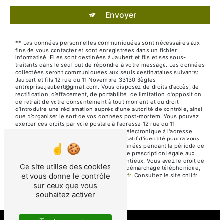
Envoyer
** Les données personnelles communiquées sont nécessaires aux
fins de vous contacter et sont enregistrées dans un fichier
informatisé. Elles sont destinées à Jaubert et fils et ses sous-
traitants dans le seul but de répondre à votre message. Les données
collectées seront communiquées aux seuls destinataires suivants:
Jaubert et fils 12 rue du 11 Novembre 33130 Bègles
entreprise.jaubert@gmail.com. Vous disposez de droits d’accès, de
rectification, d’effacement, de portabilité, de limitation, d’opposition,
de retrait de votre consentement à tout moment et du droit
d’introduire une réclamation auprès d’une autorité de contrôle, ainsi
que d’organiser le sort de vos données post-mortem. Vous pouvez
exercer ces droits par voie postale à l'adresse 12 rue du 11
Novembre 33130 Bègles ou par courrier électronique à l'adresse
entreprise.jaubert@gmail.com. Un justificatif d'identité pourra vous
être demandé. Nous conservons vos données pendant la période de
prise de contact puis pendant la durée de prescription légale aux
fins probatoires et de gestion des contentieux. Vous avez le droit de
Ce site utilise des cookies
vous inscrire sur la liste d'opposition au démarchage téléphonique,
et vous donne le contrôle
disponible à cette adresse:
Bloctel.gouv.fr
. Consultez le site cnil.fr
pour plus d’informations sur vos droits.
sur ceux que vous
souhaitez activer