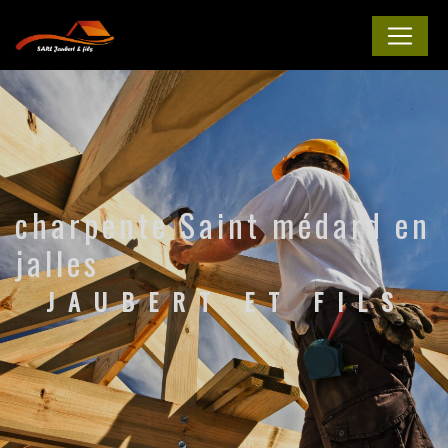
Panneau de gestion des cookies
charpente Saint médard en
jalles
JAUBERT ET FILS