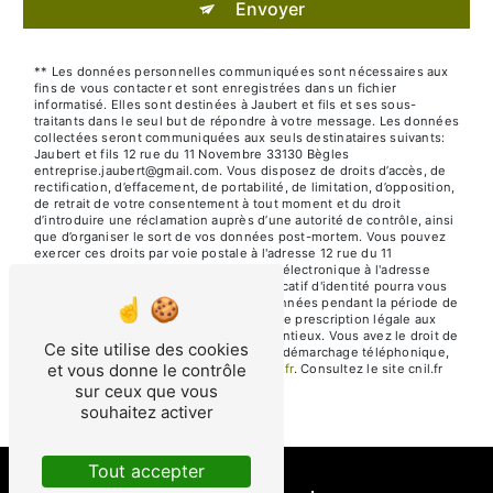
Envoyer
** Les données personnelles communiquées sont nécessaires aux
fins de vous contacter et sont enregistrées dans un fichier
informatisé. Elles sont destinées à Jaubert et fils et ses sous-
traitants dans le seul but de répondre à votre message. Les données
collectées seront communiquées aux seuls destinataires suivants:
Jaubert et fils 12 rue du 11 Novembre 33130 Bègles
entreprise.jaubert@gmail.com. Vous disposez de droits d’accès, de
rectification, d’effacement, de portabilité, de limitation, d’opposition,
de retrait de votre consentement à tout moment et du droit
d’introduire une réclamation auprès d’une autorité de contrôle, ainsi
que d’organiser le sort de vos données post-mortem. Vous pouvez
exercer ces droits par voie postale à l'adresse 12 rue du 11
Novembre 33130 Bègles ou par courrier électronique à l'adresse
entreprise.jaubert@gmail.com. Un justificatif d'identité pourra vous
être demandé. Nous conservons vos données pendant la période de
prise de contact puis pendant la durée de prescription légale aux
fins probatoires et de gestion des contentieux. Vous avez le droit de
Ce site utilise des cookies
vous inscrire sur la liste d'opposition au démarchage téléphonique,
et vous donne le contrôle
disponible à cette adresse:
Bloctel.gouv.fr
. Consultez le site cnil.fr
pour plus d’informations sur vos droits.
sur ceux que vous
souhaitez activer
Tout accepter