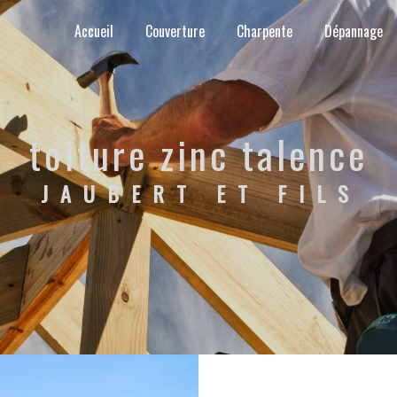
Accueil
Couverture
Charpente
Dépannage
toiture zinc talence
JAUBERT ET FILS