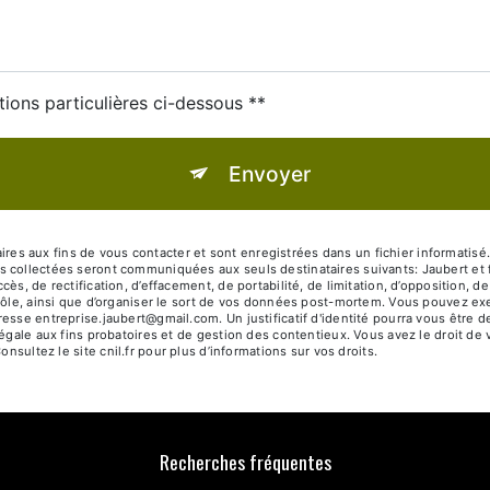
tions particulières ci-dessous **
Envoyer
aux fins de vous contacter et sont enregistrées dans un fichier informatisé. El
 collectées seront communiquées aux seuls destinataires suivants: Jaubert et 
ès, de rectification, d’effacement, de portabilité, de limitation, d’opposition, 
ôle, ainsi que d’organiser le sort de vos données post-mortem. Vous pouvez exer
resse entreprise.jaubert@gmail.com. Un justificatif d'identité pourra vous êt
égale aux fins probatoires et de gestion des contentieux. Vous avez le droit de 
Consultez le site cnil.fr pour plus d’informations sur vos droits.
Recherches fréquentes