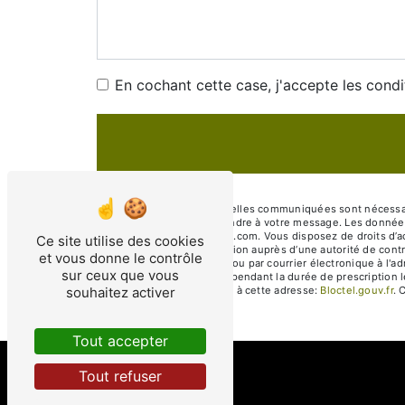
En cochant cette case, j'accepte les condi
** Les données personnelles communiquées sont nécessaires 
dans le seul but de répondre à votre message. Les données
entreprise.jaubert@gmail.com. Vous disposez de droits d’acc
Ce site utilise des cookies
d’introduire une réclamation auprès d’une autorité de contr
et vous donne le contrôle
Novembre 33130 Bègles ou par courrier électronique à l'ad
sur ceux que vous
de prise de contact puis pendant la durée de prescription l
souhaitez activer
téléphonique, disponible à cette adresse:
Bloctel.gouv.fr
. 
Tout accepter
Tout refuser